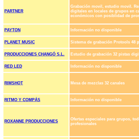
Grabación movil, estudio movil. Re
PARTNER
digitales en locales de grupos en 
económicos con posiblidad de pr
PAYTON
Información no disponible
PLANET MUSIC
Sistema de grabación Protools 48 p
PRODUCCIONES CHANGÓ S.L.
Estudio de grabación 32 pistas digi
RED LED
Información no disponible
RIMSHOT
Mesa de mezclas 32 canales
RITMO Y COMPÁS
Información no disponible
Ofertas especiales para grupos, to
ROXANNE PRODUCCIONES
profesionales