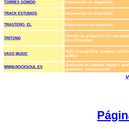
TORRES SONIDO
Información no disponible
TRACK ESTUDIOS
Información no disponible
TRASTERO, EL
Especialistas en maquetas
Estudio de grabación con equipami
TRITONO
plus (64 pistas)
Sello discográfico, arreglos, estud
VASO MUSIC
gráfico
Grabación en sistema digital o anal
WWW.ROCKSOUL.ES
grabación independiente
V
Págin