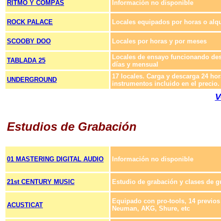
RITMO Y COMPÁS
Información no disponible
ROCK PALACE
Locales equipados por horas o alq
SCOOBY DOO
Locales por horas y por meses
Locales de ensayo funcionando des
TABLADA 25
días y mensual
17 locales. Carga y descarga 24 hor
UNDERGROUND
instrumentos incluido en el precio
V
Estudios de Grabación
01 MASTERING DIGITAL AUDIO
Información no disponible
21st CENTURY MUSIC
Estudio de grabación y clases de gui
Equipado con pro-tools, 14 previos
ACUSTICAT
Neuman, AKG, Shure, etc